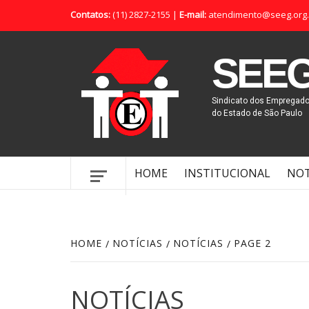
Contatos:
(11) 2827-2155 |
E-mail:
atendimento@seeg.org.
SEE
Sindicato dos Empregad
do Estado de São Paulo
HOME
INSTITUCIONAL
NOT
HOME
NOTÍCIAS
NOTÍCIAS
PAGE 2
NOTÍCIAS