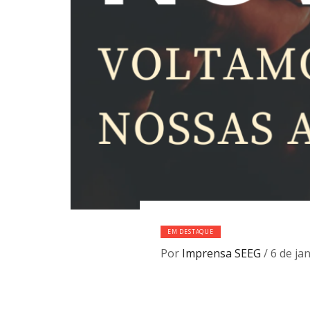
EM DESTAQUE
Por
Imprensa SEEG
/
6 de ja